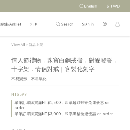
English
$
TWD
Search
Sign in
腳鍊/Anklet
925純銀/silver
刻字說明
飾品二三事
飾品配件
View All
>
新品上架
情人節禮物．珠寶白鋼戒指．對愛發誓．
十字架．情侶對戒｜客製化刻字
不易變形、不易氧化
NT$599
單筆訂單購買滿NT$1,500，即享超取郵寄免運優惠 on
order
單筆訂單購買滿NT$3,000，即享黑貓免運優惠 on order