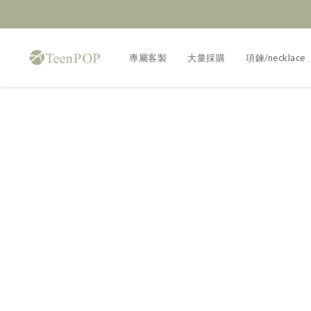
專屬客製
大量採購
項鍊/necklace