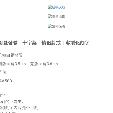
對愛發誓．十字架．情侶對戒｜客製化刻字
抗敏白鋼材質
細版面寬0.5cm、寬版面寬0.6cm
單個
AA588
刻字
刻的下為主,
確認刻字內容是否可刻,