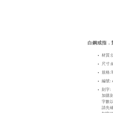
白鋼戒指．
材質:
尺寸:
規格:
編號: 
刻字:
加購
字數以
請先