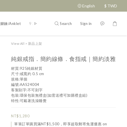
English
$
TWD
Search
Sign in
腳鍊/Anklet
925純銀/silver
刻字說明
飾品二三事
飾品配件
View All
>
新品上架
純銀戒指．簡約線條．食指戒｜簡約淡雅
材質:925純銀材質
尺寸:戒寬約 0.5 cm
規格:單個
編號:AAS24004
客製刻字:不可刻字
包裝:環保包裝無禮盒(如需送禮可加購禮盒組)
特性:可戴著洗澡睡覺
NT$1,280
單筆訂單購買滿NT$1,500，即享超取郵寄免運優惠 on