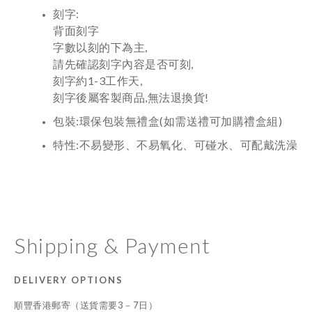
刻字:
背面刻字
字數以刻的下為主,
請先確認刻字內容是否可刻,
刻字約1-3工作天,
刻字後屬客製商品,無法退換貨!
包裝:環保包裝無禮盒(如需送禮可加購禮盒組)
特性:不易變形、不易氧化、可碰水、可配戴洗澡
Shipping & Payment
DELIVERY OPTIONS
順豐香港郵寄（送貨需要3－7日）