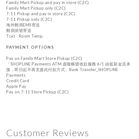
Family Mart Pickup and pay in store (C2C)
Family Mart Pickup only (C2C)
7-11 Pickup and pay in store (C2C)
7-11 Pickup only (C2C)
海外郵局EMS寄送
郵局掛號寄送
Tcat - Room Temp.
PAYMENT OPTIONS
Pay on Family Mart Store Pickup (C2C)
「SHOPLINE Payments ATM 虛擬帳號收款服務 6/1 由藍新金流承
接，即日起不再支援此付款方式」Bank Transfer_SHOPLINE
Payments
Credit Card
Apple Pay
Pay on 7-11 Store Pickup (C2C)
Customer Reviews