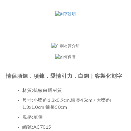
情侶項鍊．項鍊
．愛情引力．白鋼｜客製化刻字
材質:抗敏白鋼材質
尺寸:小墜約1.3x0.9cm,鍊長45cm / 大墜約
1.3x1.0cm,鍊長50cm
規格:單個
編號:AC7015