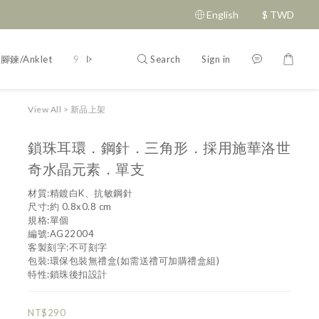
English
$
TWD
Search
Sign in
腳鍊/Anklet
925純銀/silver
刻字說明
飾品二三事
飾品配件
View All
>
新品上架
鎖珠耳環．鋼針．三角形．採用施華洛世
奇水晶元素．單支
材質:精鍍白K、抗敏鋼針
尺寸:約 0.8x0.8 cm
規格:單個
編號:AG22004
客製刻字:不可刻字
包裝:環保包裝無禮盒(如需送禮可加購禮盒組)
特性:鎖珠後扣設計
NT$290