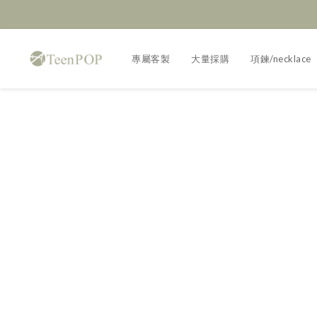
專屬客製
大量採購
項鍊/necklace