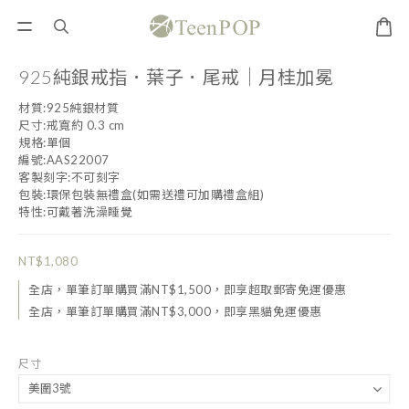
925純銀戒指．葉子．尾戒｜月桂加冕
材質:925純銀材質
尺寸:戒寬約 0.3 cm
規格:單個
編號:AAS22007
客製刻字:不可刻字
包裝:環保包裝無禮盒(如需送禮可加購禮盒組)
特性:可戴著洗澡睡覺
NT$1,080
全店，單筆訂單購買滿NT$1,500，即享超取郵寄免運優惠
全店，單筆訂單購買滿NT$3,000，即享黑貓免運優惠
尺寸