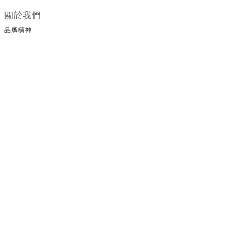
關於我們
品牌精神
顧客服務
常見問題
運送政策
付款服務方式
聯絡我們
LINE官方帳號 ID @ateenpop
電話 / 02-89850594 / 0980884546
時間 / 10:00-18:00
電郵 / ateenpop18@gmail.com
地址 / 241新北市三重溪尾街郵局第95號信箱