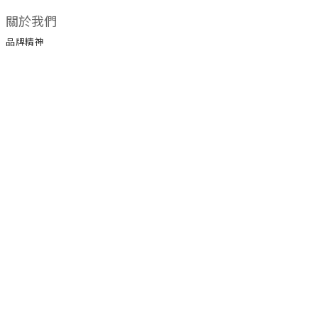
關於我們
品牌精神
顧客服務
常見問題
運送政策
付款服務方式
聯絡我們
LINE官方帳號 ID @ateenpop
電話 / 02-89850594 / 0980884546
時間 / 10:00-18:00
電郵 / ateenpop18@gmail.com
地址 / 241新北市三重溪尾街郵局第95號信箱