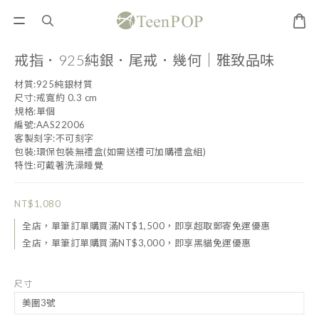
戒指．925純銀．尾戒．幾何｜雅致品味
材質:925純銀材質
尺寸:戒寬約 0.3 cm
規格:單個
編號:AAS22006
客製刻字:不可刻字
包裝:環保包裝無禮盒(如需送禮可加購禮盒組)
特性:可戴著洗澡睡覺
NT$1,080
全店，單筆訂單購買滿NT$1,500，即享超取郵寄免運優惠
全店，單筆訂單購買滿NT$3,000，即享黑貓免運優惠
尺寸