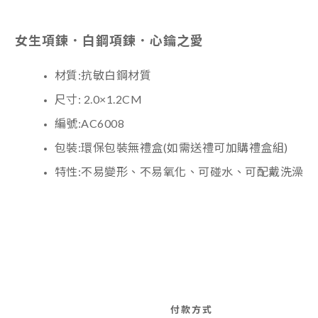
女生項鍊．白鋼項鍊．心鑰之愛
材質:抗敏白鋼材質
尺寸: 2.0×1.2CM
編號:AC6008
包裝:環保包裝無禮盒(如需送禮可加購禮盒組)
特性:不易變形、不易氧化、可碰水、可配戴洗澡
付款方式