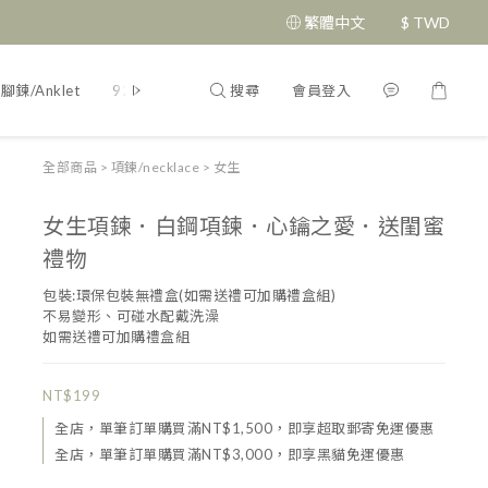
繁體中文
$
TWD
搜尋
會員登入
腳鍊/Anklet
925純銀/silver
刻字說明
飾品二三事
飾品配件
全部商品
>
項鍊/necklace
>
女生
女生項鍊．白鋼項鍊．心鑰之愛．送閨蜜
禮物
包裝:環保包裝無禮盒(如需送禮可加購禮盒組)
不易變形、可碰水配戴洗澡
如需送禮可加購禮盒組
NT$199
全店，單筆訂單購買滿NT$1,500，即享超取郵寄免運優惠
全店，單筆訂單購買滿NT$3,000，即享黑貓免運優惠