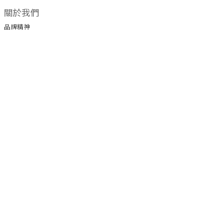
關於我們
品牌精神
顧客服務
常見問題
運送政策
付款服務方式
聯絡我們
LINE官方帳號 ID @ateenpop
電話 / 02-89850594 / 0980884546
時間 / 10:00-18:00
電郵 / ateenpop18@gmail.com
地址 / 241新北市三重溪尾街郵局第95號信箱