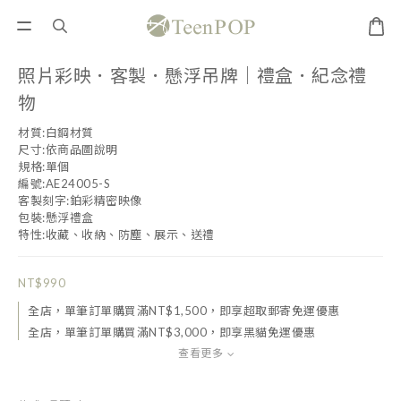
照片彩映．客製．懸浮吊牌｜禮盒．紀念禮
物
材質:白鋼材質
尺寸:依商品圖說明
規格:單個
編號:AE24005-S
客製刻字:鉑彩精密映像
包裝:懸浮禮盒
特性:收藏、收納、防塵、展示、送禮
NT$990
全店，單筆訂單購買滿NT$1,500，即享超取郵寄免運優惠
全店，單筆訂單購買滿NT$3,000，即享黑貓免運優惠
查看更多